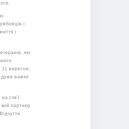
оги.
ас
ужбовців і
життя і
етеранів, які
чного
я 11 вересня,
о дуже важко
на сім'ї
 мій партнер
 Відчуття