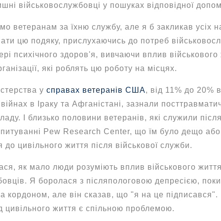
ишні військовослужбовці у пошуках відповідної допом
мо ветеранам за їхню службу, але я б закликав усіх н
ати цю подяку, прислухаючись до потреб військовосл
ері психічного здоров'я, вивчаючи вплив військового 
ганізації, які роблять цю роботу на місцях.
істерства у
справах ветеранів США
, від 11% до 20% в
 війнах в Іраку та Афганістані, зазнали посттравмати
ладу. І близько половини ветеранів, які служили післ
питуванні Pew Research Center, що їм було дещо аб
 до цивільного життя після військової служби.
ася, як мало люди розуміють вплив військового життя 
овців. Я боролася з післяпологовою депресією, поки
за кордоном, але він сказав, що "я на це підписався".
ід цивільного життя є спільною проблемою.