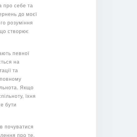
 про себе та
вернень до моєї
ого розуміння
 що створює
гають певної
ється на
ації та
в повному
ільнота. Якщо
пільноту, їхня
же бути
ів почуватися
влення про те,