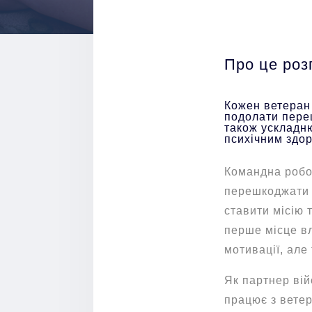
Про це роз
Кожен ветеран 
подолати переш
також ускладню
психічним здор
Командна робот
перешкоджати 
ставити місію 
перше місце вл
мотивації, але
Як партнер вій
працює з ветер