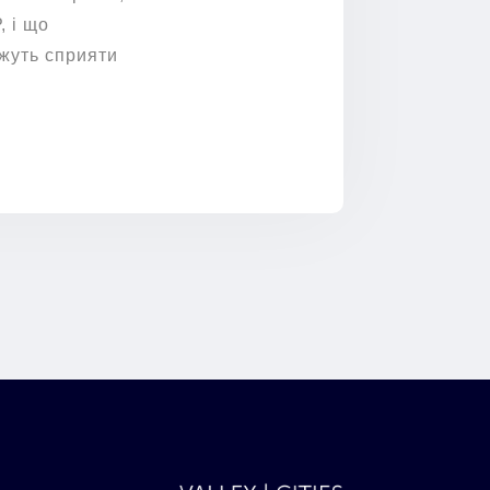
, і що
ожуть сприяти