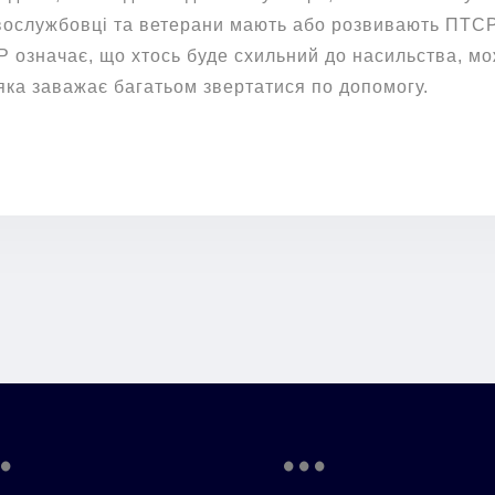
вослужбовці та ветерани мають або розвивають ПТСР
 означає, що хтось буде схильний до насильства, м
 яка заважає багатьом звертатися по допомогу.
.
...