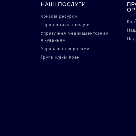
НАШІ ПОСЛУГИ
ПР
ОР
Кризові ресурси
Кар
Терапевтичні послуги
Наш
Управління медикаментозним
Поді
лікуванням
Управління справами
Групи клінік Коен