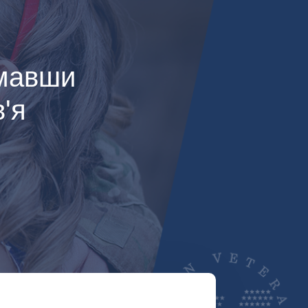
имавши
'я