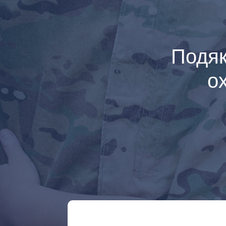
Подяк
о