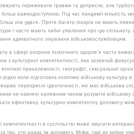
овжують переживати травми та депресію, але турбота
ла більш важкодоступною. Під час пандемії кількість з
 більш ніж удвічі. Проте багато лікарів не мають повн
ьтури і часто мають хибні уявлення про цю спільноту,
дання адекватного лікування військовослужбовцям.
боту в сфері охорони психічного здоров'я часто вима
ки з культурної компетентності, яка зазвичай фокусу
 етнічної приналежності, географії, сексуальної орієнт
е рідко коли підготовка охоплює військову культуру 
оворює перехресні ідентичності, які має військова сп
ники не навчені належним чином розуміти військову с
вати ефективну, культурно-компетентну допомогу мо
ї компетентності в суспільстві може змусити ветеран
ід тих, хто надає їм допомогу. Міфи, такі як хибне уя