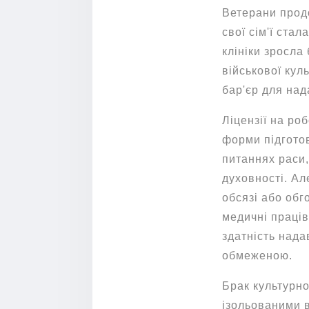
Ветерани прод
свої сім'ї ста
клініки зросла
військової кул
бар'єр для на
Ліцензії на ро
форми підготов
питаннях раси,
духовності. Ал
обсязі або обг
медичні праців
здатність нада
обмеженою.
Брак культурно
ізольованими в