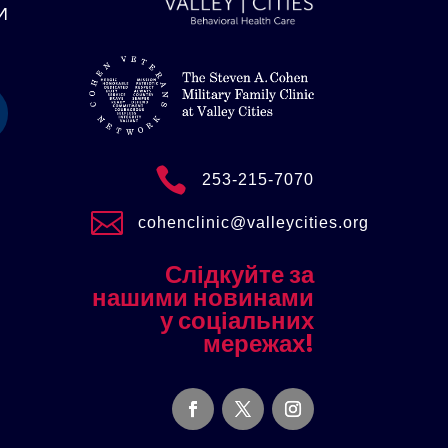
И

253-215-7070

cohenclinic@valleycities.org
Слідкуйте за
нашими новинами
у соціальних
мережах!