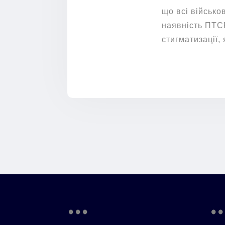
що всі військо
наявність ПТСР
стигматизації,
...
..