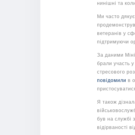
нинішні та кол
Ми часто дякує
продемонструв
ветеранів у сф
підтримуючи ор
За даними Мін
брали участь у
стресового роз
повідомили
в о
пристосуватися
Я також дізнал
військовослужб
був на службі 
відірваності в