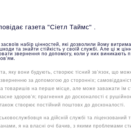
повідає газета "Сіетл Таймс"
.
засвоїв набір цінностей, які дозволили йому витрима
коди та знайти стійкість у своїй службі. Але ці ж цін
вати звернення по допомогу, коли у них виникають 
ов'ям.
а, яку вони будують, створює тісний зв'язок, що мож
зверненню за допомогою до сторонніх; самовідданіст
та товаришів на перше місце, але може заважати їм с
асне здоров'я; прагнення до досконалості є рушійно
 також створює постійний поштовх до досконалості.
ськовослужбовця на дійсній службі та ліцензований т
анами, я на власні очі бачив, з якими проблемами с