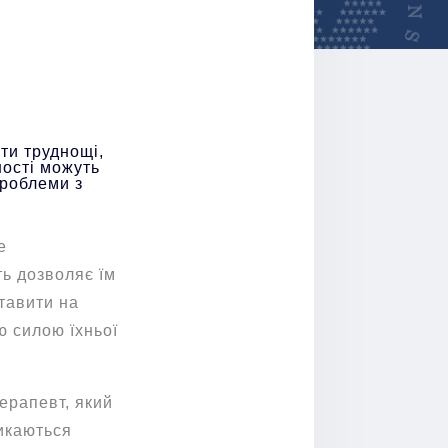
ти труднощі,
ності можуть
проблеми з
е
ь дозволяє їм
тавити на
ю силою їхньої
ерапевт, який
тикаються