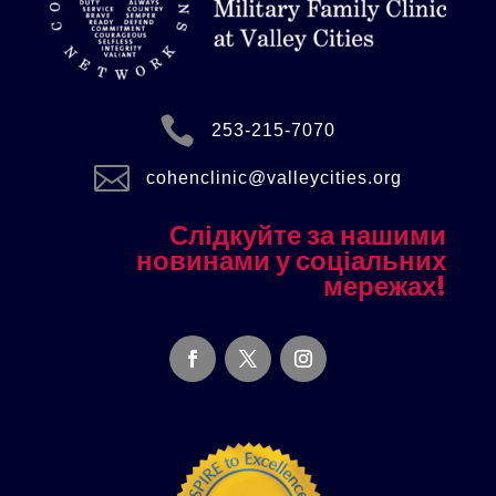

253-215-7070

cohenclinic@valleycities.org
Слідкуйте за нашими
новинами у соціальних
мережах!