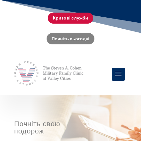
Кризові служби
Почніть сьогодні
Почніть свою
подорож