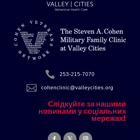

253-215-7070

cohenclinic@valleycities.org
Слідкуйте за нашими
новинами у соціальних
мережах!