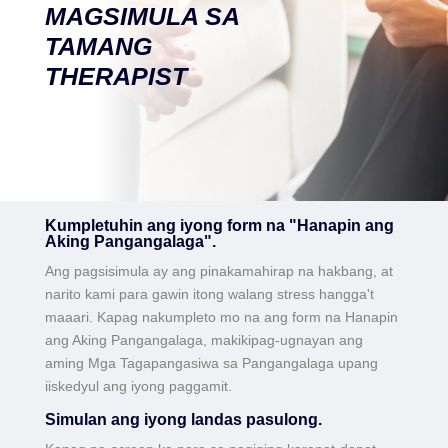
MAGSIMULA SA
TAMANG
THERAPIST
Kumpletuhin ang iyong form na "Hanapin ang
Aking Pangangalaga".
Ang pagsisimula ay ang pinakamahirap na hakbang, at
narito kami para gawin itong walang stress hangga't
maaari. Kapag nakumpleto mo na ang form na Hanapin
ang Aking Pangangalaga, makikipag-ugnayan ang
aming Mga Tagapangasiwa sa Pangangalaga upang
iiskedyul ang iyong paggamit.
Simulan ang iyong landas pasulong.