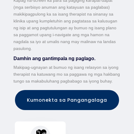
Kapag na-screen ka para sa pagiging karapat-dapat
(mga serbisyo anuman ang katayuan sa paglabas)
makikipagpulong ka sa isang therapist na sinanay sa
klinika upang kumpletuhin ang pagtatasa sa kalusugan
ng isip at ang pagtutulungan ay bumuo ng isang plano
sa paggamot upang i-navigate ang mga hamon na
nagdala sa iyo at umalis nang may malinaw na landas
pasulong.
Damhin ang gantimpala ng paglago.
Makipag-ugnayan at bumuo ng isang relasyon sa iyong
therapist na katuwang mo sa paggawa ng mga hakbang
tungo sa makabuluhang pagbabago sa iyong buhay.
Kumonekta sa Pangangalaga