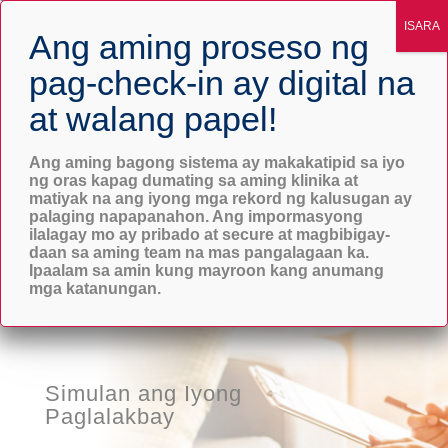
Mga Serbisyo sa Krisis
Magsimula Ngayon
Ang aming bagong sistema ay makakatipid sa iyo
ng oras kapag dumating sa aming klinika at
matiyak na ang iyong mga rekord ng kalusugan ay
palaging napapanahon. Ang impormasyong
ilalagay mo ay pribado at secure at magbibigay-
daan sa aming team na mas pangalagaan ka.
Ipaalam sa amin kung mayroon kang anumang
mga katanungan.
Simulan ang Iyong
Paglalakbay