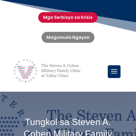
Mga Serbisyo sa Krisis
Magsimula Ngayon
Tungkol sa Steven A.
Cohen Military Family