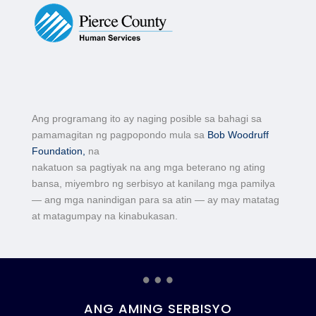
Ang programang ito ay naging posible sa bahagi sa
pamamagitan ng pagpopondo mula sa
Bob Woodruff
Foundation,
na
nakatuon sa pagtiyak na ang mga beterano ng ating
bansa, miyembro ng serbisyo at kanilang mga pamilya
— ang mga nanindigan para sa atin — ay may matatag
at matagumpay na kinabukasan.
…
ANG AMING SERBISYO