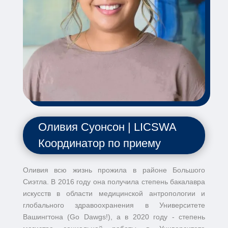
Оливия Суонсон | LICSWA
Координатор по приему
Оливия всю жизнь прожила в районе Большого
Сиэтла. В 2016 году она получила степень бакалавра
искусств в области медицинской антропологии и
глобального здравоохранения в Университете
Вашингтона (Go Dawgs!), а в 2020 году - степень