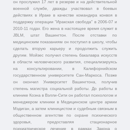
он прослужил 17 лет в резерве и на действительной
военной службе, дважды участвовал в боевых
действиях в Ираке в качестве командира конвоя в
поддержку операции "Иракская свобода" в 2006-07 и
2010-11 годах. Его жена в настоящее время служит в
JBLM, штат Вашингтон. После отставки по
медицинским показаниям он поступил в школу, чтобы
сделать вторую карьеру и продолжить служить
другим. Мойзес получил степень бакалавра искусств
в области человеческого развития, специализируясь
на консультировании, в Калифорнийском
государственном университете Сан-Маркоса. Позже
он окончил Университет Вашингтона, получив
степень магистра социальной работы. До работы в
клинике Коэна в Вэлли-Сити он работал психологом и
менеджером клиники в Медицинском центре армии
Мэдиган, а затем клиницистом и судебным связным в
общественном агентстве по охране психического
здоровья, предоставляя стационарное
психиатрическое лечение в рамках Закона о