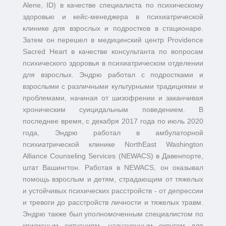
Alene, ID) в качестве специалиста по психическому
здоровью и кейс-менеджера в психиатрической
клинике для взрослых и подростков в стационаре.
Затем он перешел в медицинский центр Providence
Sacred Heart в качестве консультанта по вопросам
психического здоровья в психиатрическом отделении
для взрослых. Эндрю работал с подростками и
взрослыми с различными культурными традициями и
проблемами, начиная от шизофрении и заканчивая
хроническим суицидальным поведением. В
последнее время, с декабря 2017 года по июль 2020
года, Эндрю работал в амбулаторной
психиатрической клинике NorthEast Washington
Alliance Counseling Services (NEWACS) в Давенпорте,
штат Вашингтон. Работая в NEWACS, он оказывал
помощь взрослым и детям, страдающим от тяжелых
и устойчивых психических расстройств - от депрессии
и тревоги до расстройств личности и тяжелых травм.
Эндрю также был уполномоченным специалистом по
кризисным ситуациям, назначенным округом для