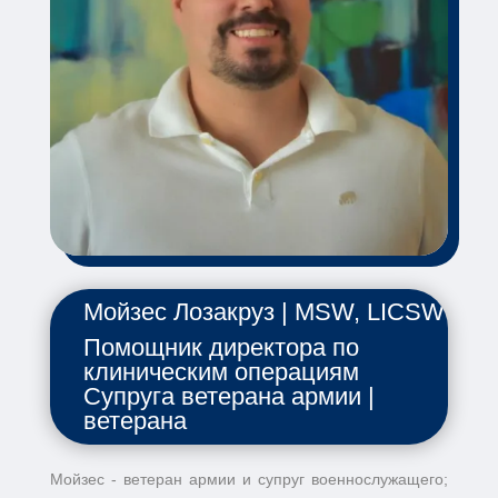
Мойзес Лозакруз | MSW, LICSW
Помощник директора по
клиническим операциям
Супруга ветерана армии |
ветерана
Мойзес - ветеран армии и супруг военнослужащего;