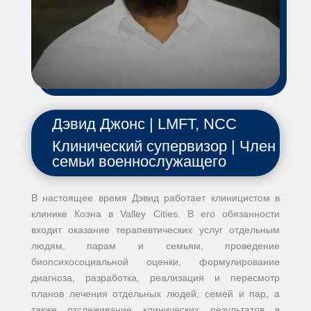
Дэвид Джонс | LMFT, NCC
Клинический супервизор | Член
семьи военнослужащего
В настоящее время Дэвид работает клиницистом в
клинике Коэна в Valley Cities. В его обязанности
входит оказание терапевтических услуг отдельным
людям, парам и семьям, проведение
биопсихосоциальной оценки, формулирование
диагноза, разработка, реализация и пересмотр
планов лечения отдельных людей, семей и пар, а
также отслеживание клинических результатов в