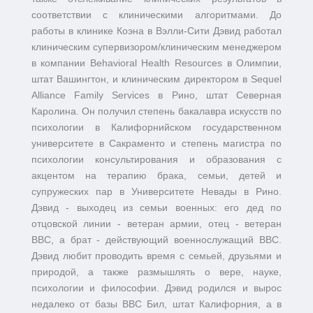
соответствии с клиническими алгоритмами. До
работы в клинике Коэна в Вэлли-Сити Дэвид работал
клиническим супервизором/клиническим менеджером
в компании Behavioral Health Resources в Олимпии,
штат Вашингтон, и клиническим директором в Sequel
Alliance Family Services в Рино, штат Северная
Каролина. Он получил степень бакалавра искусств по
психологии в Калифорнийском государственном
университете в Сакраменто и степень магистра по
психологии консультирования и образования с
акцентом на терапию брака, семьи, детей и
супружеских пар в Университете Невады в Рино.
Дэвид - выходец из семьи военных: его дед по
отцовской линии - ветеран армии, отец - ветеран
ВВС, а брат - действующий военнослужащий ВВС.
Дэвид любит проводить время с семьей, друзьями и
природой, а также размышлять о вере, науке,
психологии и философии. Дэвид родился и вырос
недалеко от базы ВВС Бил, штат Калифорния, а в