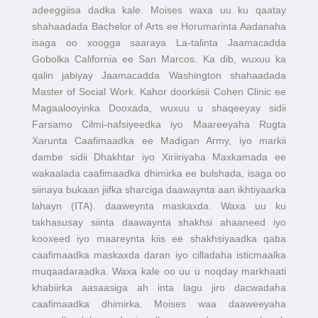
adeeggiisa dadka kale. Moises waxa uu ku qaatay
shahaadada Bachelor of Arts ee Horumarinta Aadanaha
isaga oo xoogga saaraya La-talinta Jaamacadda
Gobolka California ee San Marcos. Ka dib, wuxuu ka
qalin jabiyay Jaamacadda Washington shahaadada
Master of Social Work. Kahor doorkiisii Cohen Clinic ee
Magaalooyinka Dooxada, wuxuu u shaqeeyay sidii
Farsamo Cilmi-nafsiyeedka iyo Maareeyaha Rugta
Xarunta Caafimaadka ee Madigan Army, iyo markii
dambe sidii Dhakhtar iyo Xiriiriyaha Maxkamada ee
wakaalada caafimaadka dhimirka ee bulshada, isaga oo
siinaya bukaan jiifka sharciga daawaynta aan ikhtiyaarka
lahayn (ITA). daaweynta maskaxda. Waxa uu ku
takhasusay siinta daawaynta shakhsi ahaaneed iyo
kooxeed iyo maareynta kiis ee shakhsiyaadka qaba
caafimaadka maskaxda daran iyo cilladaha isticmaalka
muqaadaraadka. Waxa kale oo uu u noqday markhaati
khabiirka aasaasiga ah inta lagu jiro dacwadaha
caafimaadka dhimirka. Moises waa daaweeyaha