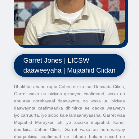
Garret Jones | LICSW
daaweeyaha | Mujaahid Ciidan
Dhakhtar ahaan rugta Cohen ee ku taal Dooxada Cities,
Garret waxa uu bixiyaa qiimayno caafimaad, waxa uu
abuuraa qorshayaal daawaynta, oo waxa uu bixiyaa
daawaynta caafimaadka dhimirka ee dadka waaweyn
iyo carruurta, iyo sidoo kale lamaanayaasha. Garret waa
Mujaahid Maraykan ah iyo xaaska mujaahid. Kahor
doorkiisa Cohen Clinic, Garret waxa uu horumariyay
dhaqankiisa caafimaad ee labada bukaan-socod ee