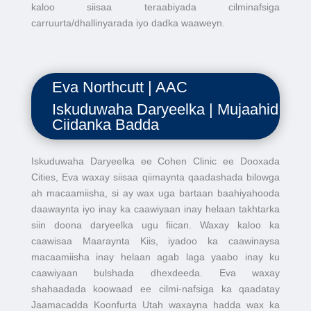
kaloo siisaa teraabiyada cilminafsiga
carruurta/dhallinyarada iyo dadka waaweyn.
Eva Northcutt | AAC
Iskuduwaha Daryeelka | Mujaahid
Ciidanka Badda
Iskuduwaha Daryeelka ee Cohen Clinic ee Dooxada
Cities, Eva waxay siisaa qiimaynta qaadashada bilowga
ah macaamiisha, si ay wax uga bartaan baahiyahooda
daawaynta iyo inay ka caawiyaan inay helaan takhtarka
siin doona daryeelka ugu fiican. Waxay kaloo ka
caawisaa Maaraynta Kiis, iyadoo ka caawinaysa
macaamiisha inay helaan agab laga yaabo inay ku
caawiyaan bulshada dhexdeeda. Eva waxay
shahaadada koowaad ee cilmi-nafsiga ka qaadatay
Jaamacadda Koonfurta Utah waxayna hadda wax ka