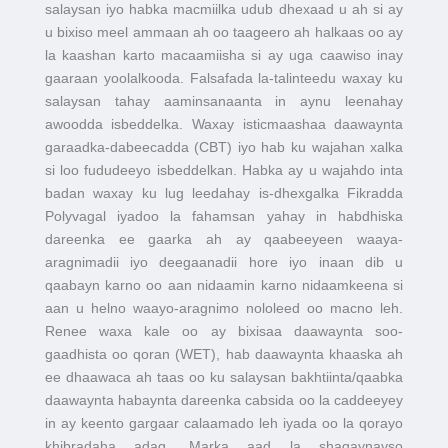
salaysan iyo habka macmiilka udub dhexaad u ah si ay
u bixiso meel ammaan ah oo taageero ah halkaas oo ay
la kaashan karto macaamiisha si ay uga caawiso inay
gaaraan yoolalkooda. Falsafada la-talinteedu waxay ku
salaysan tahay aaminsanaanta in aynu leenahay
awoodda isbeddelka. Waxay isticmaashaa daawaynta
garaadka-dabeecadda (CBT) iyo hab ku wajahan xalka
si loo fududeeyo isbeddelkan. Habka ay u wajahdo inta
badan waxay ku lug leedahay is-dhexgalka Fikradda
Polyvagal iyadoo la fahamsan yahay in habdhiska
dareenka ee gaarka ah ay qaabeeyeen waaya-
aragnimadii iyo deegaanadii hore iyo inaan dib u
qaabayn karno oo aan nidaamin karno nidaamkeena si
aan u helno waayo-aragnimo nololeed oo macno leh.
Renee waxa kale oo ay bixisaa daawaynta soo-
gaadhista oo qoran (WET), hab daawaynta khaaska ah
ee dhaawaca ah taas oo ku salaysan bakhtiinta/qaabka
daawaynta habaynta dareenka cabsida oo la caddeeyey
in ay keento gargaar calaamado leh iyada oo la qorayo
khibradaha adag. Marka aad la shaqaynayso