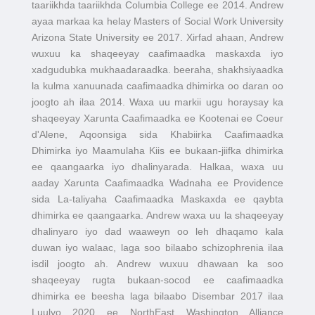
taariikhda taariikhda Columbia College ee 2014. Andrew
ayaa markaa ka helay Masters of Social Work University
Arizona State University ee 2017. Xirfad ahaan, Andrew
wuxuu ka shaqeeyay caafimaadka maskaxda iyo
xadgudubka mukhaadaraadka. beeraha, shakhsiyaadka
la kulma xanuunada caafimaadka dhimirka oo daran oo
joogto ah ilaa 2014. Waxa uu markii ugu horaysay ka
shaqeeyay Xarunta Caafimaadka ee Kootenai ee Coeur
d'Alene, Aqoonsiga sida Khabiirka Caafimaadka
Dhimirka iyo Maamulaha Kiis ee bukaan-jiifka dhimirka
ee qaangaarka iyo dhalinyarada. Halkaa, waxa uu
aaday Xarunta Caafimaadka Wadnaha ee Providence
sida La-taliyaha Caafimaadka Maskaxda ee qaybta
dhimirka ee qaangaarka. Andrew waxa uu la shaqeeyay
dhalinyaro iyo dad waaweyn oo leh dhaqamo kala
duwan iyo walaac, laga soo bilaabo schizophrenia ilaa
isdil joogto ah. Andrew wuxuu dhawaan ka soo
shaqeeyay rugta bukaan-socod ee caafimaadka
dhimirka ee beesha laga bilaabo Disembar 2017 ilaa
Luulyo 2020 ee NorthEast Washington Alliance