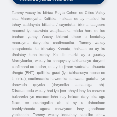
Tammy waxay ku biirtaa Rugta Cohen ee Cities Valley
sida Maareeyaha Xafiiska, halkaas oo ay mas'uul ka
tahay caddaynta biilasha / caymiska, bixinta taageero
maamul iyo caawinta waajibaadka miiska hore ee loo
baahan yahay. Waxay khibrad dheer u leedahay
maaraynta daryeelka caafimaadka. Tammy waxay
shaqadeeda ka bilowday Kanada, halkaas oo ay ku
dhalatay kuna kortay. Ka dib markii ay u guurtay
Mareykanka, waxay ka shaqeysay takhasusyo daryeel
caafimaad oo badan, oo ay ku jiraan wadnaha, dhuunta
dhegta (ENT), qalliinka guud (iyo takhasusyo hoose oo
la xiriira), caafimaadka haweenka, daawada gudaha, iyo
daawada qoyska (daryeelka aasaasiga ah).
Diiradadeedu waxay had iyo jeer ahayd inay ka caawiso
bukaanka iyo macaamiisha inay helaan daryeelka ugu
fiican ee suurtogalka ah si ay u daboolaan
baahiyahooda ugana caawiyaan inay gaadhaan
yoolkooda. Tammy waxay leedahay saaxiibo dhow