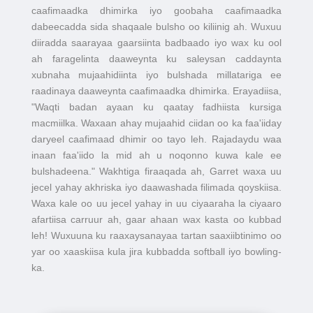
caafimaadka dhimirka iyo goobaha caafimaadka
dabeecadda sida shaqaale bulsho oo kiliinig ah. Wuxuu
diiradda saarayaa gaarsiinta badbaado iyo wax ku ool
ah faragelinta daaweynta ku saleysan caddaynta
xubnaha mujaahidiinta iyo bulshada millatariga ee
raadinaya daaweynta caafimaadka dhimirka. Erayadiisa,
"Waqti badan ayaan ku qaatay fadhiista kursiga
macmiilka. Waxaan ahay mujaahid ciidan oo ka faa'iiday
daryeel caafimaad dhimir oo tayo leh. Rajadaydu waa
inaan faa'iido la mid ah u noqonno kuwa kale ee
bulshadeena." Wakhtiga firaaqada ah, Garret waxa uu
jecel yahay akhriska iyo daawashada filimada qoyskiisa.
Waxa kale oo uu jecel yahay in uu ciyaaraha la ciyaaro
afartiisa carruur ah, gaar ahaan wax kasta oo kubbad
leh! Wuxuuna ku raaxaysanayaa tartan saaxiibtinimo oo
yar oo xaaskiisa kula jira kubbadda softball iyo bowling-
ka.