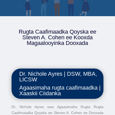
Rugta Caafimaadka Qoyska ee
Steven A. Cohen ee Kooxda
Magaalooyinka Dooxada
Dr. Nichole Ayres | DSW, MBA,
LICSW
Agaasimaha rugta caafimaadka |
Xaaskii Ciidanka
Dr. Nichole Ayres waa Agaasimaha Rugta Rugta
Caafimaadka Qoyska ee Steven A. Cohen ee Dooxada