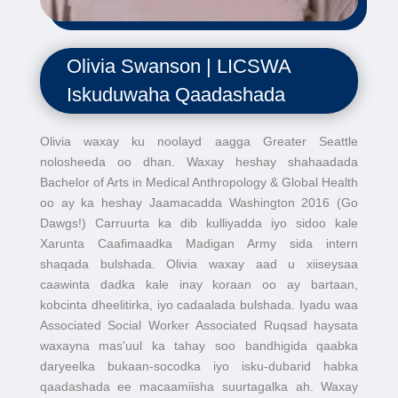
Olivia Swanson | LICSWA
Iskuduwaha Qaadashada
Olivia waxay ku noolayd aagga Greater Seattle
nolosheeda oo dhan. Waxay heshay shahaadada
Bachelor of Arts in Medical Anthropology & Global Health
oo ay ka heshay Jaamacadda Washington 2016 (Go
Dawgs!) Carruurta ka dib kulliyadda iyo sidoo kale
Xarunta Caafimaadka Madigan Army sida intern
shaqada bulshada. Olivia waxay aad u xiiseysaa
caawinta dadka kale inay koraan oo ay bartaan,
kobcinta dheelitirka, iyo cadaalada bulshada. Iyadu waa
Associated Social Worker Associated Ruqsad haysata
waxayna mas'uul ka tahay soo bandhigida qaabka
daryeelka bukaan-socodka iyo isku-dubarid habka
qaadashada ee macaamiisha suurtagalka ah. Waxay