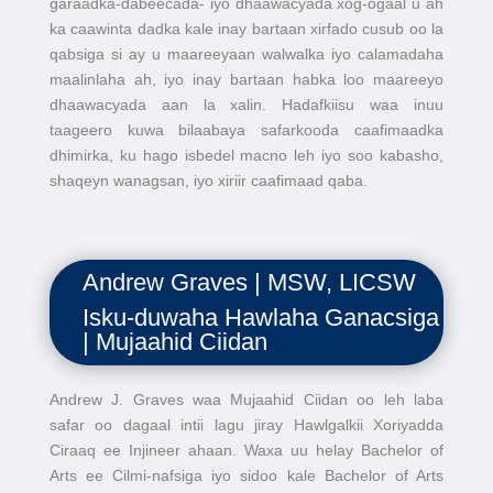
garaadka-dabeecada- iyo dhaawacyada xog-ogaal u ah
ka caawinta dadka kale inay bartaan xirfado cusub oo la
qabsiga si ay u maareeyaan walwalka iyo calamadaha
maalinlaha ah, iyo inay bartaan habka loo maareeyo
dhaawacyada aan la xalin. Hadafkiisu waa inuu
taageero kuwa bilaabaya safarkooda caafimaadka
dhimirka, ku hago isbedel macno leh iyo soo kabasho,
shaqeyn wanagsan, iyo xiriir caafimaad qaba.
Andrew Graves | MSW, LICSW
Isku-duwaha Hawlaha Ganacsiga
| Mujaahid Ciidan
Andrew J. Graves waa Mujaahid Ciidan oo leh laba
safar oo dagaal intii lagu jiray Hawlgalkii Xoriyadda
Ciraaq ee Injineer ahaan. Waxa uu helay Bachelor of
Arts ee Cilmi-nafsiga iyo sidoo kale Bachelor of Arts