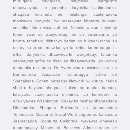
murugada murugsan, daryeelka wargelinta
dhaawacyada ee goobaha daryeelka caafimaadka,
shaqada bulshada ee milatariga, caafimaadka
maskaxda hooyada, iyo maareynta khatarta bukaan-
socodka. Intaa waxaa dheer, Nichole wuxuu leeyahay
toban sano oo waayo-aragnimo ah horumarinta iyo
bixinta tababaro dhinacyo badan oo bukaan-socod ah
oo ay ku jiraan mawduucyo la xiriira ka-hortagga is-
dilka, daryeelka dhaawaca-la wargeliyay, fahamka
saameynta qofka oo dhan ee dhaawacyada, iyo kartida
dhaqanka milatariga. Dr. Ayres waa macalinka sare ee
Barnaamijka Aasaaska Kahortagga Isdilka ee
Shabakada Cohen Veterans Network wuxuuna hadda
shati u haystaa shaqaale bulsho oo madax banaan,
lataliyaha caafimaadka dhimirka, iyo kormeere la
ansixiyey ee Washington. Waxay ka heshay shahaadada
Dhakhtarka Shaqada Bulshada ee Jaamacadda
Tennessee, Master of Social Work degree oo ka socota
Jaamacadda Koonfurta California, waxayna dhawaan
dhammaysay Master of Business Administration ee