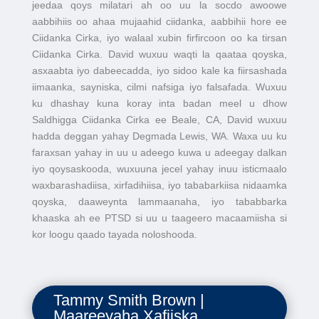
jeedaa qoys milatari ah oo uu la socdo awoowe
aabbihiis oo ahaa mujaahid ciidanka, aabbihii hore ee
Ciidanka Cirka, iyo walaal xubin firfircoon oo ka tirsan
Ciidanka Cirka. David wuxuu waqti la qaataa qoyska,
asxaabta iyo dabeecadda, iyo sidoo kale ka fiirsashada
iimaanka, sayniska, cilmi nafsiga iyo falsafada. Wuxuu
ku dhashay kuna koray inta badan meel u dhow
Saldhigga Ciidanka Cirka ee Beale, CA, David wuxuu
hadda deggan yahay Degmada Lewis, WA. Waxa uu ku
faraxsan yahay in uu u adeego kuwa u adeegay dalkan
iyo qoysaskooda, wuxuuna jecel yahay inuu isticmaalo
waxbarashadiisa, xirfadihiisa, iyo tababarkiisa nidaamka
qoyska, daaweynta lammaanaha, iyo tababbarka
khaaska ah ee PTSD si uu u taageero macaamiisha si
kor loogu qaado tayada noloshooda.
Tammy Smith Brown |
Maareeyaha Xafiiska