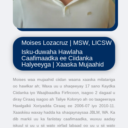
Moises Lozacruz | MSW, LICSW
Isku-duwaha Hawlaha
Caafimaadka ee Ciidanka
Halyeeyga | Xaaska Mujaahid
Moises waa mujaahid ciidan waana xaaska milatariga
oo hawlkar ah; Waxa uu u shaqeeyay 17 sano Kaydka
Ciidanka iyo Waajibaadka Firfircoon, isagoo 2 dagaal u
diray Ciraaq isagoo ah Taliye Kolonyo ah oo taageeraya
Hawlgalkii Xoriyadda Ciraaq ee 2006-07 iyo 2010-11.
Xaaskiisu waxay hadda ka shaqaynaysaa JBLM, WA. Ka
dib markii uu ka fariistay caafimaadka, wuxuu aaday
iskuul si uu u sii wato xirfad labaad oo uu u sii wato