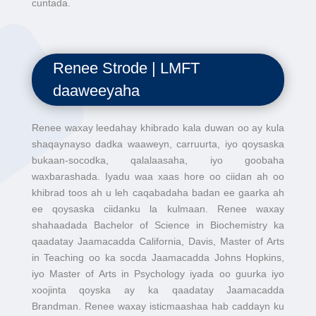
cuntada.
Renee Strode | LMFT
daaweeyaha
Renee waxay leedahay khibrado kala duwan oo ay kula
shaqaynayso dadka waaweyn, carruurta, iyo qoysaska
bukaan-socodka, qalalaasaha, iyo goobaha
waxbarashada. Iyadu waa xaas hore oo ciidan ah oo
khibrad toos ah u leh caqabadaha badan ee gaarka ah
ee qoysaska ciidanku la kulmaan. Renee waxay
shahaadada Bachelor of Science in Biochemistry ka
qaadatay Jaamacadda California, Davis, Master of Arts
in Teaching oo ka socda Jaamacadda Johns Hopkins,
iyo Master of Arts in Psychology iyada oo guurka iyo
xoojinta qoyska ay ka qaadatay Jaamacadda
Brandman. Renee waxay isticmaashaa hab caddayn ku