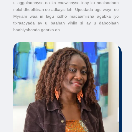
u oggolaanayso oo ka caawinayso inay ku noolaadaan
nolol dheellitiran oo adkaysi leh. Ujeedada ugu weyn ee
Myriam waa in lagu xidho macaamiisha agabka iyo
tixraacyada ay u baahan yihiin si ay u daboolaan
baahiyahooda gaarka ah.