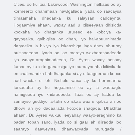
Cities, oo ku taal Lakewood, Washington halkaas oo ay
kormeerto dhammaan hawlgallada iyada oo raacaysa
tilmaamaha dhaqanka ku salaysan caddaynta.
Hogaamiye ahaan, waxay aad u xiiseeyaan dhisidda
kooxaha iyo dhaqanka urureed ee kobciya ka-
qaybgalka, qalbigiisa oo dhan, iyo hal-abuurnimada
daryeelka la bixiyo iyo iskaashiga laga dhex abuuray
bulshadeena. Iyada oo loo marayo waxbarashadeeda
iyo waayo-aragnimadeeda, Dr. Ayres waxay heshay
fursad ay ku xirto ganacsiga iyo muraayadaha kiliinikada
ee caafimaadka habdhaqanka si ay u taageeraan kooxo
aad waxtar u leh. Nichole waxa ay ku horumartaa
fursadaha ay ku hogaamiso oo ay la wadaagto
hamigeeda iyo khibradeeda. Taas oo ay hadda ku
samayso guddiyo la-talin oo iskaa wax u qabso ah oo
dhowr ah iyo dadaallada kooxda shaqada. Dhakhtar
ahaan, Dr. Ayres wuxuu leeyahay waayo-aragnimo ka
badan toban sano, iyada oo si gaar ah diiradda loo
saarayo daaweynta dhaawacyada murugada /