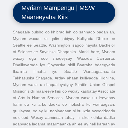
Myriam Mampengu | MSW
Maareeyaha Kiis
Shaqaale bulsho oo khibrad leh oo sannado badan ah,
Myriam wuxuu ka qalin jabiyay Kulliyada Dhexe ee
Seattle ee Seattle, Washington isagoo haysta Bachelor
of Science ee Sayniska Dhaqanka. Markii hore, Myriam
waxay ugu soo shaqeysay Waaxda Carruurta,
Dhallinyarada iyo Qoysaska sidii Baaraha Adeegyada
Ilaalinta Ilmaha iyo Seattle Wanaagsanaanta
Takhasuska Shaqada. Arday ahaan kulliyadda Highline,
Myriam waxa u shaqaaleysiiyay Seattle Union Gospel
Mission sidii maareeye kiis oo waxay kasbatay Associate
of Arts in Human Services. Myriam waxa uu leeyahay
hami uu ku arko dadka oo nolosha ku wanaagsan,
guulaysta, oo ay ku noolaadaan si buuxda awooddooda
nololeed. Waxay aaminsan tahay in isku xidhka dadka
agabyada lagama maarmaanka ah ee ay heli karaan ay