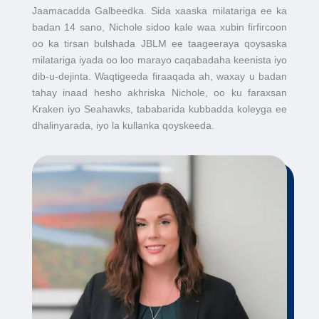
Jaamacadda Galbeedka. Sida xaaska milatariga ee ka
badan 14 sano, Nichole sidoo kale waa xubin firfircoon
oo ka tirsan bulshada JBLM ee taageeraya qoysaska
milatariga iyada oo loo marayo caqabadaha keenista iyo
dib-u-dejinta. Waqtigeeda firaaqada ah, waxay u badan
tahay inaad hesho akhriska Nichole, oo ku faraxsan
Kraken iyo Seahawks, tababarida kubbadda koleyga ee
dhalinyarada, iyo la kullanka qoyskeeda.