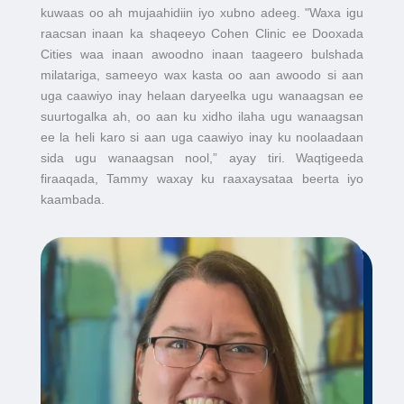
kuwaas oo ah mujaahidiin iyo xubno adeeg. "Waxa igu
raacsan inaan ka shaqeeyo Cohen Clinic ee Dooxada
Cities waa inaan awoodno inaan taageero bulshada
milatariga, sameeyo wax kasta oo aan awoodo si aan
uga caawiyo inay helaan daryeelka ugu wanaagsan ee
suurtogalka ah, oo aan ku xidho ilaha ugu wanaagsan
ee la heli karo si aan uga caawiyo inay ku noolaadaan
sida ugu wanaagsan nool,” ayay tiri. Waqtigeeda
firaaqada, Tammy waxay ku raaxaysataa beerta iyo
kaambada.