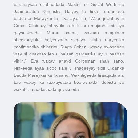
baranaysaa shahaadada Master of Social Work ee
Jaamacadda Kentucky. Halyey ka tirsan ciidamada
badda ee Maraykanka, Eva ayaa tiri, “Waan jeclahay in
Cohen Clinic ay tahay ilo la heli karo mujaahidiinta iyo
qoysaskooda. Marar badan, waxaan maqalnaa
sheekooyinka halyeeyada sugaya bilaha daryeelka
caafimaadka dhimirka. Rugta Cohen, waxay awoodaan
inay si dhakhso leh u helaan gargaarka ay u baahan
yihiin." Eva waxay ahayd Corpsman shan sano.
Ninkeeda ayaa sidoo kale u shaqeeyay sidii Ciidanka
Badda Mareykanka lix sano. Wakhtigeeda firaaqada ah,
Eva waxay ku raaxaysataa beerashada, dubista iyo
wakhti la qaadashada qoyskeeda.