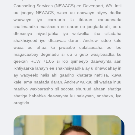
Counseling Services (NEWACS) ee Davenport, WA. Intii
uu joogay NEWACS, waxa uu daawayn siiyey dadka
waaweyn iyo carruurta la ildaran xanuunnada
caafimaadka maskaxda ee daran oo joogtada ah, oo u
dhexeeya niyad-jabka iyo welwelka ilaa cilladaha
shakhsiyeed iyo dhaawac daran. Andrew sidoo kale
waxa uu ahaa ka jawaabe qalalaasaha oo loo
magacaabay degmadu si uu u guto waajibaadka ku
qeexan RCW 71.05 si loo qiimeeyo daawaynta aan
ikhtiyaarka lahayn ee shakhsiyaadka ay u dhawdahay in
ay waxyeelo halis ahi gaadho khatarta naftiisa, kuwa
kale, ama naafada daran. Andrew wuxuu sii wadaa inuu
raadiyo waxbarasho sii socota shuruud ahaan shatiga
shatiga hababka daawaynta ku salaysan, anshaxa, iyo
aragtida.