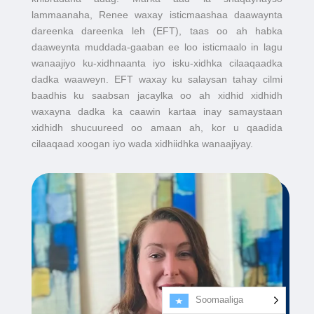
lammaanaha, Renee waxay isticmaashaa daawaynta
dareenka dareenka leh (EFT), taas oo ah habka
daaweynta muddada-gaaban ee loo isticmaalo in lagu
wanaajiyo ku-xidhnaanta iyo isku-xidhka cilaaqaadka
dadka waaweyn. EFT waxay ku salaysan tahay cilmi
baadhis ku saabsan jacaylka oo ah xidhid xidhidh
waxayna dadka ka caawin kartaa inay samaystaan
xidhidh shucuureed oo amaan ah, kor u qaadida
cilaaqaad xoogan iyo wada xidhiidhka wanaajiyay.
Soomaaliga