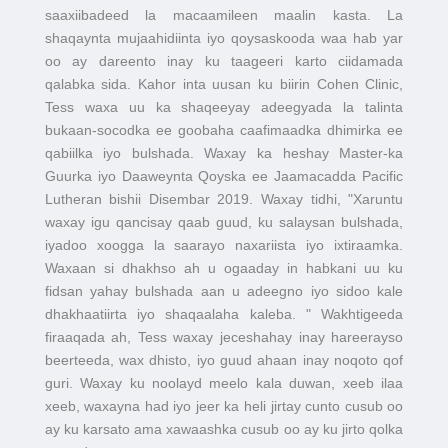
saaxiibadeed la macaamileen maalin kasta. La
shaqaynta mujaahidiinta iyo qoysaskooda waa hab yar
oo ay dareento inay ku taageeri karto ciidamada
qalabka sida. Kahor inta uusan ku biirin Cohen Clinic,
Tess waxa uu ka shaqeeyay adeegyada la talinta
bukaan-socodka ee goobaha caafimaadka dhimirka ee
qabiilka iyo bulshada. Waxay ka heshay Master-ka
Guurka iyo Daaweynta Qoyska ee Jaamacadda Pacific
Lutheran bishii Disembar 2019. Waxay tidhi, "Xaruntu
waxay igu qancisay qaab guud, ku salaysan bulshada,
iyadoo xoogga la saarayo naxariista iyo ixtiraamka.
Waxaan si dhakhso ah u ogaaday in habkani uu ku
fidsan yahay bulshada aan u adeegno iyo sidoo kale
dhakhaatiirta iyo shaqaalaha kaleba. " Wakhtigeeda
firaaqada ah, Tess waxay jeceshahay inay hareerayso
beerteeda, wax dhisto, iyo guud ahaan inay noqoto qof
guri. Waxay ku noolayd meelo kala duwan, xeeb ilaa
xeeb, waxayna had iyo jeer ka heli jirtay cunto cusub oo
ay ku karsato ama xawaashka cusub oo ay ku jirto qolka