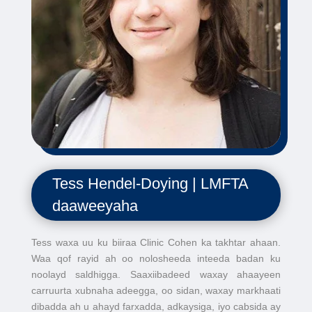
Tess Hendel-Doying | LMFTA
daaweeyaha
Tess waxa uu ku biiraa Clinic Cohen ka takhtar ahaan.
Waa qof rayid ah oo nolosheeda inteeda badan ku
noolayd saldhigga. Saaxiibadeed waxay ahaayeen
carruurta xubnaha adeegga, oo sidan, waxay markhaati
dibadda ah u ahayd farxadda, adkaysiga, iyo cabsida ay