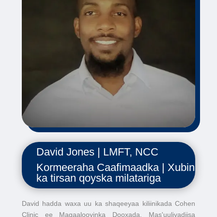
David Jones | LMFT, NCC
Kormeeraha Caafimaadka | Xubin
ka tirsan qoyska milatariga
David hadda waxa uu ka shaqeeyaa kiliinikada Cohen
Clinic ee Magaalooyinka Dooxada. Mas'uuliyadiisa