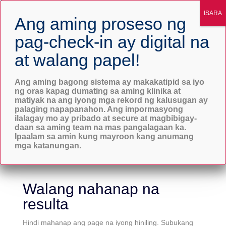
Mga Serbisyo sa Krisis
Magsimula Ngayon
Ang aming bagong sistema ay makakatipid sa iyo
ng oras kapag dumating sa aming klinika at
matiyak na ang iyong mga rekord ng kalusugan ay
palaging napapanahon. Ang impormasyong
ilalagay mo ay pribado at secure at magbibigay-
daan sa aming team na mas pangalagaan ka.
Ipaalam sa amin kung mayroon kang anumang
mga katanungan.
Walang nahanap na
resulta
Hindi mahanap ang page na iyong hiniling. Subukang