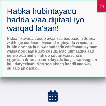
Adeegyada xasaradaha
Maanta Bilow
Nidaamkayaga cusub ayaa kaa badbaadin doona
wakhtiga markaad timaadid rugtayada waxaanu
hubin doonaa in diiwaanadaada caafimaad ay mar
walba noqdaan kuwo cusub. Macluumaadka aad
geliso waa mid sir ah oo sugan waxayna u
oggolaan doontaa kooxdayada inay si wanaagsan
kuu daryeelaan. Noo soo sheeg haddii aad wax
su'aalo ah qabtid.
