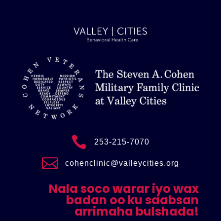

253-215-7070

cohenclinic@valleycities.org
Nala soco warar iyo wax
badan oo ku saabsan
arrimaha bulshada!