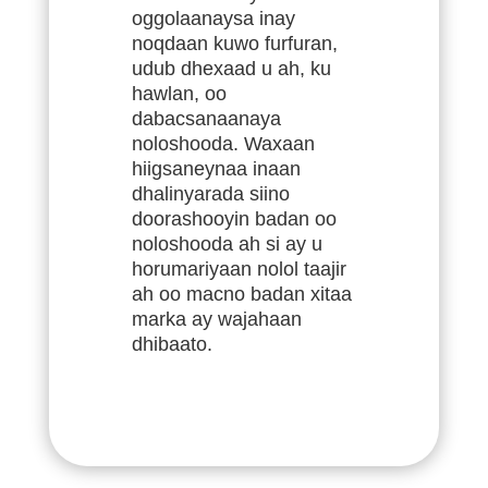
oggolaanaysa inay
noqdaan kuwo furfuran,
udub dhexaad u ah, ku
hawlan, oo
dabacsanaanaya
noloshooda. Waxaan
hiigsaneynaa inaan
dhalinyarada siino
doorashooyin badan oo
noloshooda ah si ay u
horumariyaan nolol taajir
ah oo macno badan xitaa
marka ay wajahaan
dhibaato.