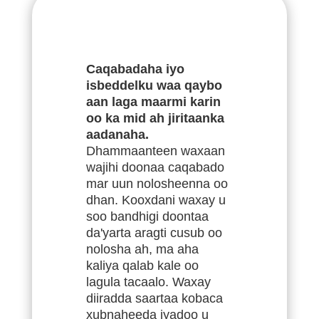
Caqabadaha iyo
isbeddelku waa qaybo
aan laga maarmi karin
oo ka mid ah jiritaanka
aadanaha.
Dhammaanteen waxaan
wajihi doonaa caqabado
mar uun nolosheenna oo
dhan. Kooxdani waxay u
soo bandhigi doontaa
da'yarta aragti cusub oo
nolosha ah, ma aha
kaliya qalab kale oo
lagula tacaalo. Waxay
diiradda saartaa kobaca
xubnaheeda iyadoo u